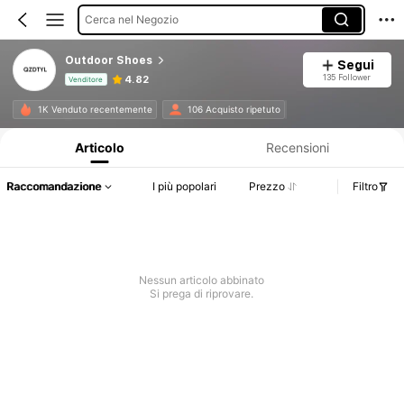
Cerca nel Negozio
Outdoor Shoes
Segui
135 Follower
4.82
Venditore
Informazioni sul prodotto: Comunicazione del prezzo, dettagli su vendite e disponibilità.
1K Venduto recentemente
106 Acquisto ripetuto
Articolo
Recensioni
Raccomandazione
I più popolari
Prezzo
Filtro
Nessun articolo abbinato
Si prega di riprovare.