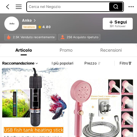
Cerca nel Negozio
Anko
Segui
391 Follower
4.80
Venditore
Informazioni sul prodotto: Comunicazione del prezzo, dettagli su vendite e disponibilità.
2.5K Venduto recentemente
256 Acquisto ripetuto
Articolo
Promo
Recensioni
Raccomandazione
I più popolari
Prezzo
Filtro