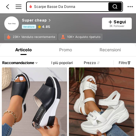
Stivaletti Da Donna
Super cheap
Segui
3K Follower
4.85
Venditore
Informazioni sul prodotto: Comunicazione del prezzo, dettagli su vendite e disponibilità.
23K+ Venduto recentemente
10K+ Acquisto ripetuto
Articolo
Promo
Recensioni
Raccomandazione
I più popolari
Prezzo
Filtro