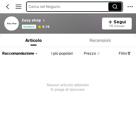
Cerca nel Negozio
Easy shop
Segui
Informazioni sul prodotto: Comunicazione del prezzo, dettagli su vendite e disponibilità.
174 Follower
4.74
Venditore
Articolo
Recensioni
Raccomandazione
I più popolari
Prezzo
Filtro
Nessun articolo abbinato
Si prega di riprovare.