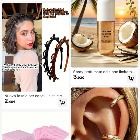
Spray profumato edizione limitata B
3
razil da 50ml, con fragranza di vani
.92€
glia, cocco e rosa selvatica. Adatto
per tessuti, pantaloni, gonne e altri
articoli di uso quotidiano. Freschez
za naturale e lunga durata, deodora
Nuova fascia per capelli in stile cor
nte per ambienti portatile. Può esse
2
eano con trama traforata, elastico p
.48€
re utilizzato per decorazioni per la
er capelli, fermaglio per frangia, acc
casa, cuscini, armadi, borse, borse
essori per capelli, accessori per cap
a mano e altro ancora. Adatto per vi
elli da donna, strumento per acconc
aggi, Natale, Capodanno, hotel, uffi
iatura, prodotto di bellezza, access
ci, palestre, cinema e altre occasio
ori per capelli ricci da donna, ricci s
ni.
enza calore, accessori per capelli, f
ermaglio per capelli, estetico