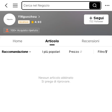
Cerca nel Negozio
YWguozhou
Segui
722 Follower
4.93
Venditore
Informazioni sul prodotto: Comunicazione del prezzo, dettagli su vendite e disponibilità.
100+ Acquisto ripetuto
Home
Articolo
Recensioni
Raccomandazione
I più popolari
Prezzo
Filtro
Nessun articolo abbinato
Si prega di riprovare.