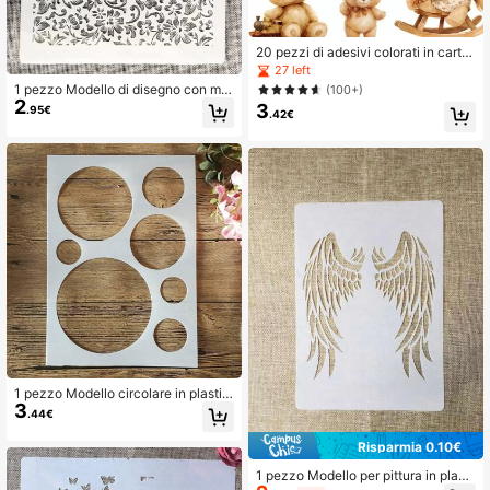
20 pezzi di adesivi colorati in carta
da 4 cm con simpatici orsetti per sc
27 left
rapbooking, forniture scolastiche, rit
1 pezzo Modello di disegno con mot
(100+)
orno a scuola
2
ivo floreale
3
.95€
.42€
1 pezzo Modello circolare in plastic
3
a formato A4 per disegnare, Ritorno
.44€
a scuola, Accessori scolastici
Risparmia 0.10€
1 pezzo Modello per pittura in plasti