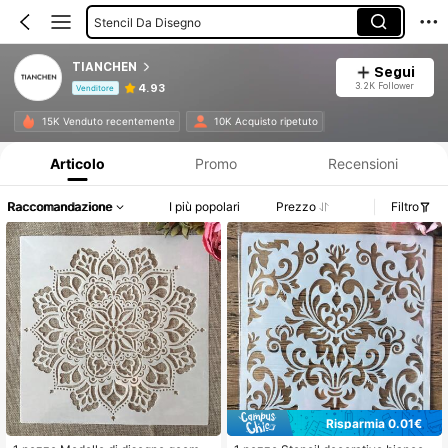
Stencil Da Disegno
TIANCHEN
Segui
3.2K Follower
4.93
Venditore
Informazioni sul prodotto: Comunicazione del prezzo, dettagli su vendite e disponibilità.
15K Venduto recentemente
10K Acquisto ripetuto
Articolo
Promo
Recensioni
Raccomandazione
I più popolari
Prezzo
Filtro
Risparmia 0.01€