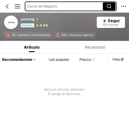
Cerca nel Negozio
yucong
Segui
520 Follower
4.84
Venditore
Informazioni sul prodotto: Comunicazione del prezzo, dettagli su vendite e disponibilità.
1K+ Venduto recentemente
500+ Acquisto ripetuto
Articolo
Recensioni
Raccomandazione
I più popolari
Prezzo
Filtro
Nessun articolo abbinato
Si prega di riprovare.