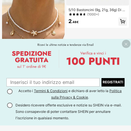
5/10 Bastoncini (9g, 21g, 36g) Di C
olla Solida Super Resistente - Asciu
(1000+)
gatura Rapida, Alta Viscosità, Adatti
2
Per Carta E Artigianato, Un Essenzi
.48€
ale Per L'Ufficio, Forniture Scolastic
he, Ritorno A Scuola, Forniture Scol
astiche
1
1
REGISTRATI
2 pezzi/set Collana con perle e dec
orazioni a forma di stella marina e c
Accetto i
Termini & Condizioni
e dichiaro di aver letto la
Politica
#1 Bestseller
in ABS Collane con ciondolo da donna
onchiglia per ragazze, adatta per d
sulla Privacy & Cookie
.
2
ecorazione quotidiana e abbigliame
.88€
nto da spiaggia
Desidero ricevere offerte esclusive e notizie su SHEIN via e-mail.
Sono consapevole di poter contattare SHEIN per annullare
l'iscrizione in qualsiasi momento.