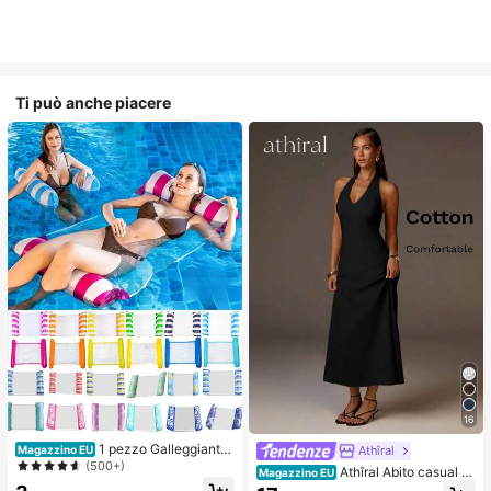
Ti può anche piacere
16
1 pezzo Galleggiante
Athîral
Magazzino EU
gonfiabile per adulti, amaca gallegg
(500+)
Athîral Abito casual d
Magazzino EU
iante, giocattolo galleggiante per pi
a donna per vacanze, con scollo a