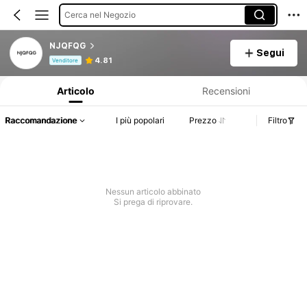
Cerca nel Negozio
NJQFQG
Segui
Informazioni sul prodotto: Comunicazione del prezzo, dettagli su vendite e disponibilità.
4.81
Venditore
Articolo
Recensioni
Raccomandazione
I più popolari
Prezzo
Filtro
Nessun articolo abbinato
Si prega di riprovare.