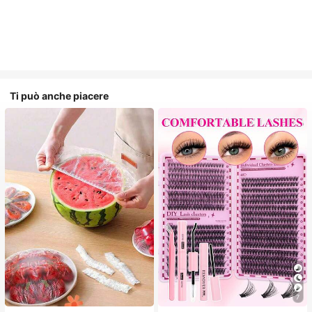
Ti può anche piacere
7