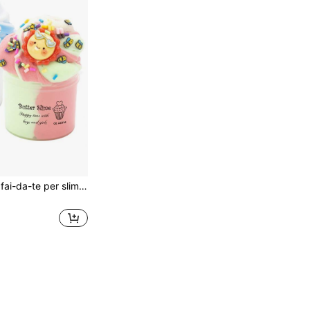
70ml Confezione fai-da-te per slime profumato a doppio colore, include ciondolo sole e stella, morbido e non appiccicoso, giocattolo sensoriale, regalo ideale per feste per bambini (maschi e femmine)