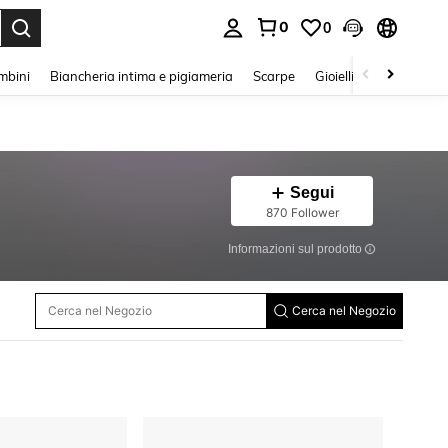
0
0
s Enter to select.
mbini
Biancheria intima e pigiameria
Scarpe
Gioielli E Accessori
Segui
870 Follower
Informazioni sul prodotto
Cerca nel Negozio