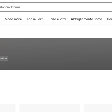
aloncini Donna
and down arrow keys to navigate search Recente ricerca and Cerca e Trova. Pres
Moda mare
Taglie Forti
Casa e Vita
Abbigliamento uomo
Ba
petuto