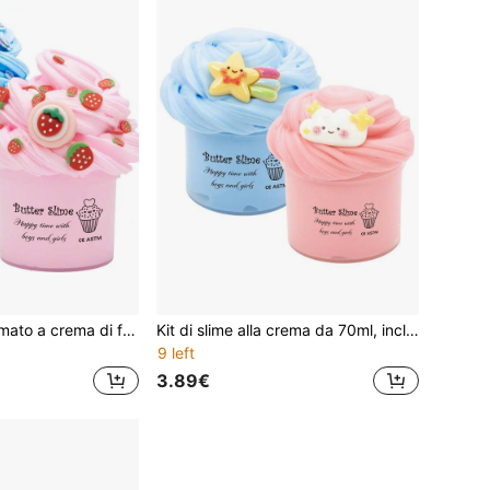
70ml Slime profumato a crema di fragola - Slime soffice blu e rosa, adatto per bambini, ideale come gadget per feste, con accessori divertenti per lo slime, adatto per ragazzi e ragazze
Kit di slime alla crema da 70ml, include ciondolo galassia, set di giocattoli fatti a mano ultraleggeri e colorati, set di giocattoli fai-da-te per bambini, perfetto per omaggi per feste e regali di compleanno
9 left
3.89€