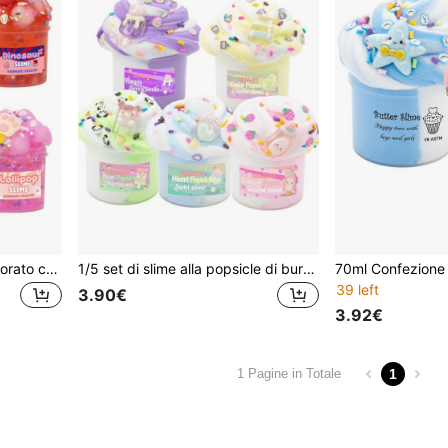
70ml Giocattolo di slime colorato con suono di rottura, palla di slime cristallino, decorato con pipistrello, dinosauro, stella marina, adatto per bambini e bambine, ottimo per omaggi da festa
1/5 set di slime alla popsicle di burro carino, bomboniere per feste per bambini, elastico e non appiccicoso, colori vivaci, profumato, giocattolo sensoriale, adatto per bambini e bambine
39 left
3.90€
3.92€
1
1 Pagine in Totale