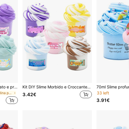
1/5 pezzi Set di slime colorato e profumato da 70ml, adatto per bambini, carino e non appiccicoso, regalo di Natale e bomboniera ideale per ragazzi e ragazze
Kit DIY Slime Morbido e Croccante da 70ml - Slime Cristallino Super Elasticizzato Non Appiccicoso e Soffice per Bambini, Giocattoli Sensoriali Ideali per Lavoretti, Bomboniere per Feste di Compleanno, Regalo di Natale per Ragazzi e Ragazze, Antistress
33 left
in Argilla e plastilina per bambini
3.42€
3.91€