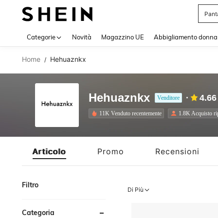
Pant
Use up 
Categorie
Novità
Magazzino UE
Abbigliamento donna
Home
Hehuaznkx
/
Hehuaznkx
4.66
Venditore
11K Venduto recentemente
1.8K Acquisto ri
Articolo
Promo
Recensioni
Filtro
Di Più
Categoria