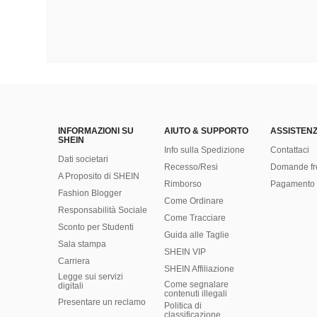
INFORMAZIONI SU
AIUTO & SUPPORTO
ASSISTENZ
SHEIN
Info sulla Spedizione
Contattaci
Dati societari
Recesso/Resi
Domande fr
A Proposito di SHEIN
Rimborso
Pagamento 
Fashion Blogger
Come Ordinare
Responsabilità Sociale
Come Tracciare
Sconto per Studenti
Guida alle Taglie
Sala stampa
SHEIN VIP
Carriera
SHEIN Affiliazione
Legge sui servizi
Come segnalare
digitali
contenuti illegali
Presentare un reclamo
Politica di
classificazione