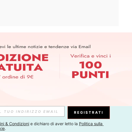
APP
ER PER SCOPRIRE LE ULTIME TENDENZE IN ANTEPRIMA! (È
RIZIONE IN QUALSIASI MOMENTO).
Iscriviti
Abbonati
REGISTRATI
ni & Condizioni
 e dichiaro di aver letto la 
Politica sulla 
kie
.
Iscriviti