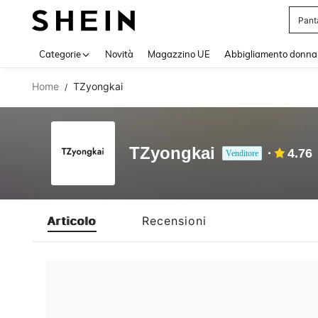
Pant
Use up 
Categorie
Novità
Magazzino UE
Abbigliamento donna
Home
TZyongkai
/
TZyongkai
4.76
Venditore
Articolo
Recensioni