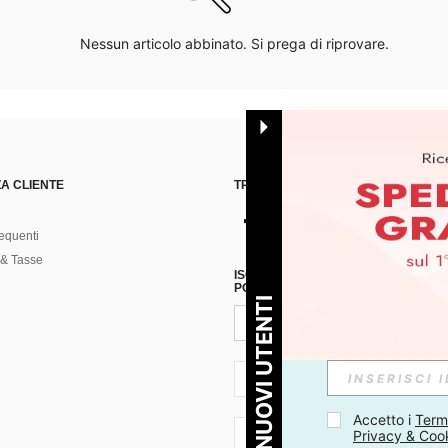
Nessun articolo abbinato. Si prega di riprovare.
A CLIENTE
TROVACI SU
equenti
& Tasse
ISCRIVITI ALLA NOSTRA NEWSLETT
POSSIBILE ANNULLARE LA SOTTOSC
PER I NUOVI UTENTI
IT + 39
Accetto i 
Termi
Privacy & Coo
IT + 39