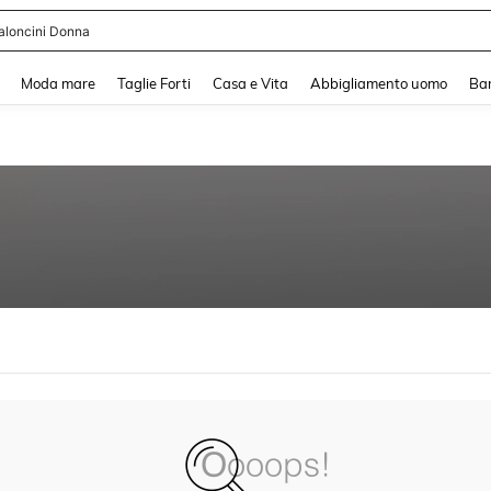
aloncini Donna
and down arrow keys to navigate search Recente ricerca and Cerca e Trova. Pres
Moda mare
Taglie Forti
Casa e Vita
Abbigliamento uomo
Ba