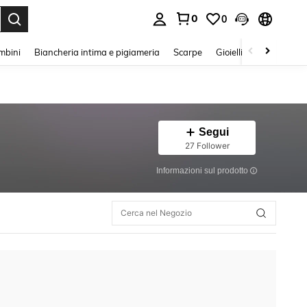
0
0
s Enter to select.
mbini
Biancheria intima e pigiameria
Scarpe
Gioielli E Accessori
Segui
27 Follower
Informazioni sul prodotto