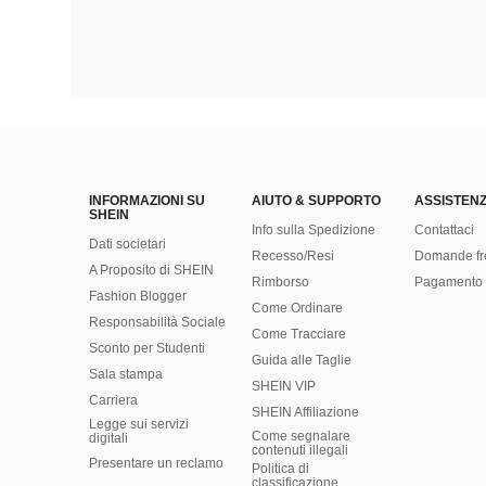
INFORMAZIONI SU
AIUTO & SUPPORTO
ASSISTENZ
SHEIN
Info sulla Spedizione
Contattaci
Dati societari
Recesso/Resi
Domande fr
A Proposito di SHEIN
Rimborso
Pagamento 
Fashion Blogger
Come Ordinare
Responsabilità Sociale
Come Tracciare
Sconto per Studenti
Guida alle Taglie
Sala stampa
SHEIN VIP
Carriera
SHEIN Affiliazione
Legge sui servizi
Come segnalare
digitali
contenuti illegali
Presentare un reclamo
Politica di
classificazione