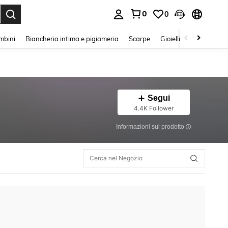
0
0
s Enter to select.
mbini
Biancheria intima e pigiameria
Scarpe
Gioielli E Accessori
Segui
4.4K Follower
Informazioni sul prodotto