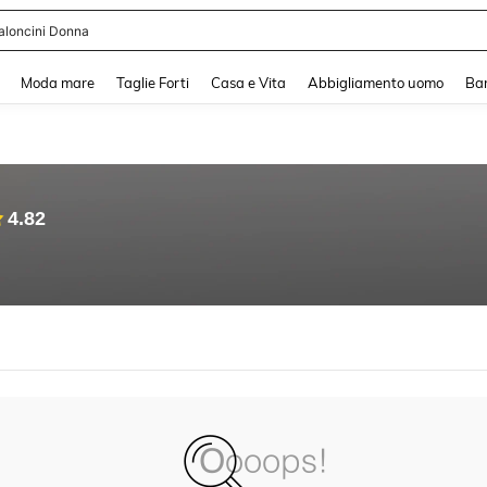
aloncini Donna
and down arrow keys to navigate search Recente ricerca and Cerca e Trova. Pres
Moda mare
Taglie Forti
Casa e Vita
Abbigliamento uomo
Ba
4.82