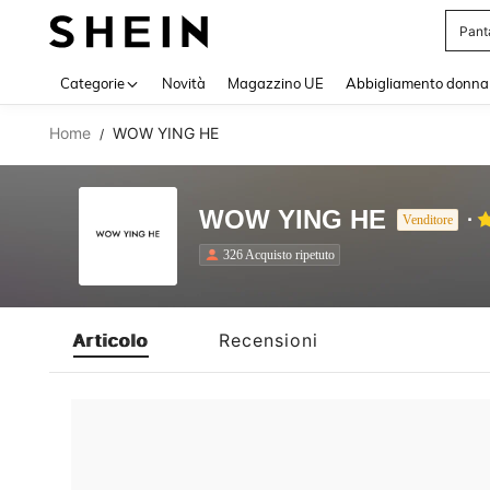
Pant
Use up 
Categorie
Novità
Magazzino UE
Abbigliamento donna
Home
WOW YING HE
/
WOW YING HE
Venditore
326 Acquisto ripetuto
Articolo
Recensioni