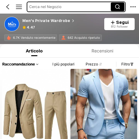
Cerca nel Negozio
Men's Private Wardrobe
Segui
812 Follower
4.47
Informazioni sul prodotto: Comunicazione del prezzo, dettagli su vendite e disponibilità.
6.7K Venduto recentemente
642 Acquisto ripetuto
Articolo
Recensioni
Raccomandazione
I più popolari
Prezzo
Filtro