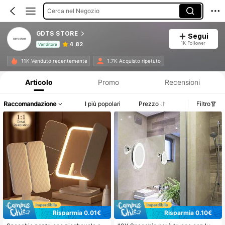
Cerca nel Negozio
GDTS STORE
Segui
1K Follower
4.82
Venditore
Informazioni sul prodotto: Comunicazione del prezzo, dettagli su vendite e disponibilità.
11K Venduto recentemente
1.7K Acquisto ripetuto
Articolo
Promo
Recensioni
Raccomandazione
I più popolari
Prezzo
Filtro
Risparmia 0.01€
Risparmia 0.10€