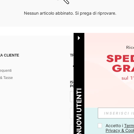
Nessun articolo abbinato. Si prega di riprovare.
A CLIENTE
TROVACI SU
equenti
& Tasse
ISCRIVITI ALLA NOSTRA NEWSLETT
POSSIBILE ANNULLARE LA SOTTOSC
PER I NUOVI UTENTI
IT + 39
Accetto i 
Termi
Privacy & Coo
IT + 39