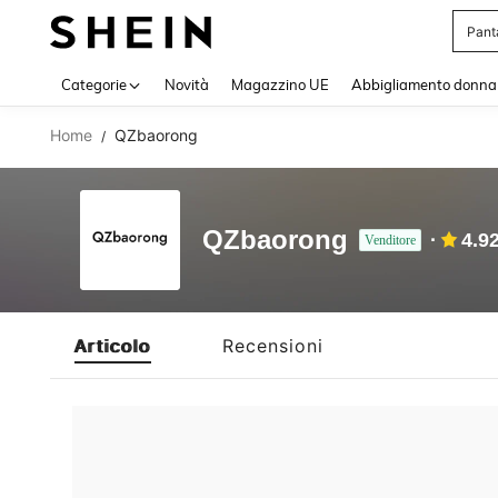
Pant
Use up 
Categorie
Novità
Magazzino UE
Abbigliamento donna
Home
QZbaorong
/
QZbaorong
4.9
Venditore
Articolo
Recensioni