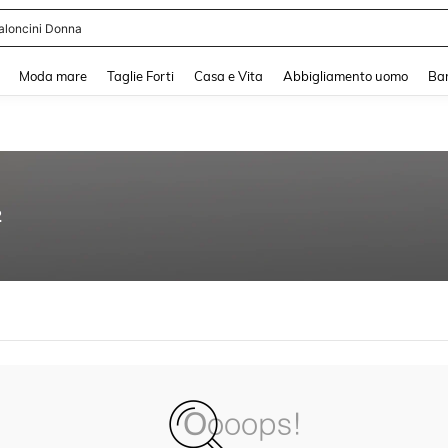
aloncini Donna
and down arrow keys to navigate search Recente ricerca and Cerca e Trova. Pres
Moda mare
Taglie Forti
Casa e Vita
Abbigliamento uomo
Ba
2