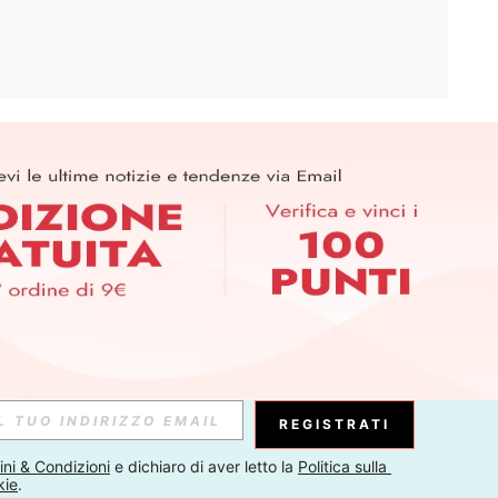
APP
ER PER SCOPRIRE LE ULTIME TENDENZE IN ANTEPRIMA! (È
RIZIONE IN QUALSIASI MOMENTO).
Iscriviti
Abbonati
REGISTRATI
ni & Condizioni
 e dichiaro di aver letto la 
Politica sulla 
kie
.
Iscriviti