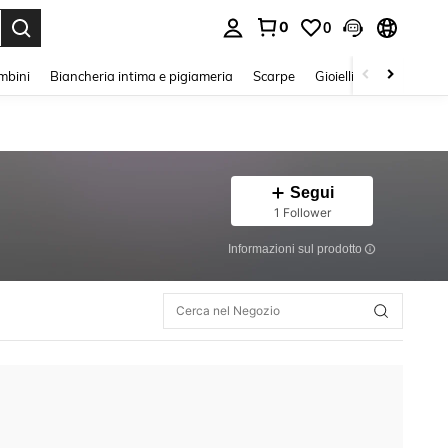
0
0
s Enter to select.
mbini
Biancheria intima e pigiameria
Scarpe
Gioielli E Accessori
Segui
1 Follower
Informazioni sul prodotto