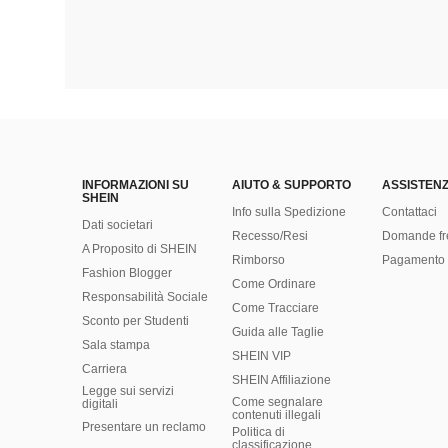
INFORMAZIONI SU
AIUTO & SUPPORTO
ASSISTENZ
SHEIN
Info sulla Spedizione
Contattaci
Dati societari
Recesso/Resi
Domande fr
A Proposito di SHEIN
Rimborso
Pagamento 
Fashion Blogger
Come Ordinare
Responsabilità Sociale
Come Tracciare
Sconto per Studenti
Guida alle Taglie
Sala stampa
SHEIN VIP
Carriera
SHEIN Affiliazione
Legge sui servizi
Come segnalare
digitali
contenuti illegali
Presentare un reclamo
Politica di
classificazione