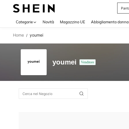
Pant
Use up 
Categorie
Novità
Magazzino UE
Abbigliamento donna
Home
youmei
/
youmei
Venditore