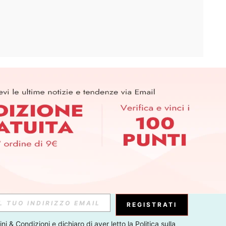
APP
ER PER SCOPRIRE LE ULTIME TENDENZE IN ANTEPRIMA! (È
RIZIONE IN QUALSIASI MOMENTO).
Iscriviti
Abbonati
REGISTRATI
ni & Condizioni
 e dichiaro di aver letto la 
Politica sulla 