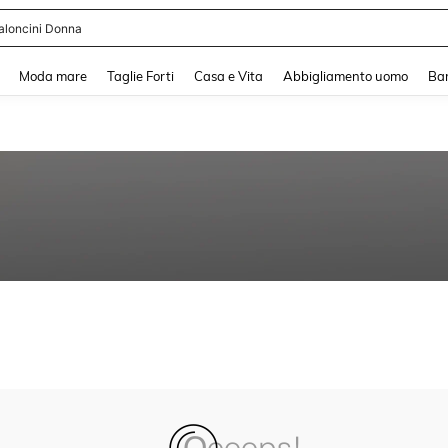
aloncini Donna
and down arrow keys to navigate search Recente ricerca and Cerca e Trova. Pres
Moda mare
Taglie Forti
Casa e Vita
Abbigliamento uomo
Ba