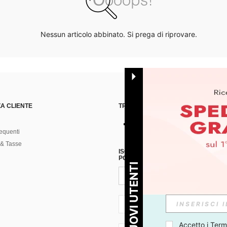
Nessun articolo abbinato. Si prega di riprovare.
A CLIENTE
TROVACI SU
equenti
& Tasse
ISCRIVITI ALLA NOSTRA NEWSLETT
POSSIBILE ANNULLARE LA SOTTOSC
PER I NUOVI UTENTI
IT + 39
Accetto i 
Termi