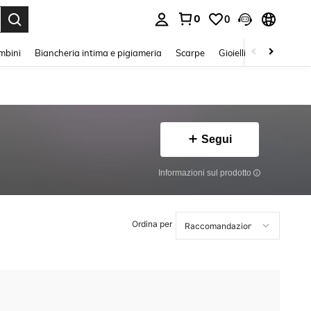
0
0
s Enter to select.
mbini
Biancheria intima e pigiameria
Scarpe
Gioielli E Accessori
Segui
Informazioni sul prodotto
Ordina per