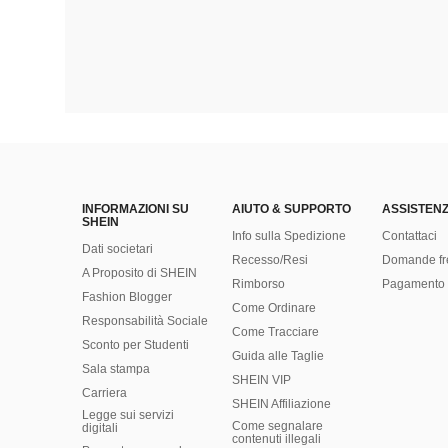
INFORMAZIONI SU
AIUTO & SUPPORTO
ASSISTENZ
SHEIN
Info sulla Spedizione
Contattaci
Dati societari
Recesso/Resi
Domande fr
A Proposito di SHEIN
Rimborso
Pagamento 
Fashion Blogger
Come Ordinare
Responsabilità Sociale
Come Tracciare
Sconto per Studenti
Guida alle Taglie
Sala stampa
SHEIN VIP
Carriera
SHEIN Affiliazione
Legge sui servizi
Come segnalare
digitali
contenuti illegali