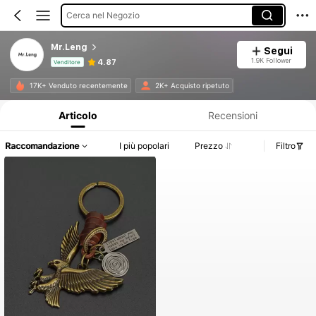
Cerca nel Negozio
Mr.Leng
Segui
1.9K Follower
4.87
Venditore
Informazioni sul prodotto: Comunicazione del prezzo, dettagli su vendite e disponibilità.
17K+ Venduto recentemente
2K+ Acquisto ripetuto
Articolo
Recensioni
Raccomandazione
I più popolari
Prezzo
Filtro