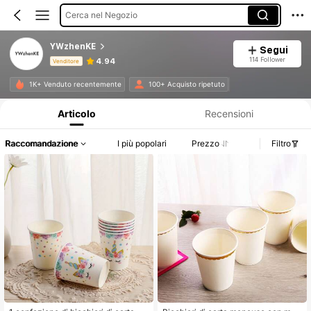
Cerca nel Negozio
YWzhenKE
Segui
114 Follower
4.94
Venditore
Informazioni sul prodotto: Comunicazione del prezzo, dettagli su vendite e disponibilità.
1K+ Venduto recentemente
100+ Acquisto ripetuto
Articolo
Recensioni
Raccomandazione
I più popolari
Prezzo
Filtro