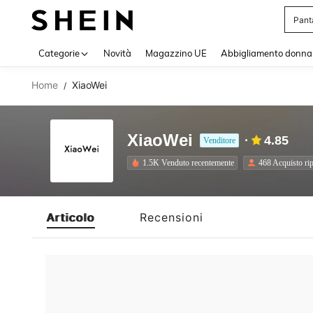
Pant
Use up 
Categorie
Novità
Magazzino UE
Abbigliamento donna
Home
XiaoWei
/
XiaoWei
4.85
Venditore
1.5K Venduto recentemente
468 Acquisto rip
Articolo
Recensioni