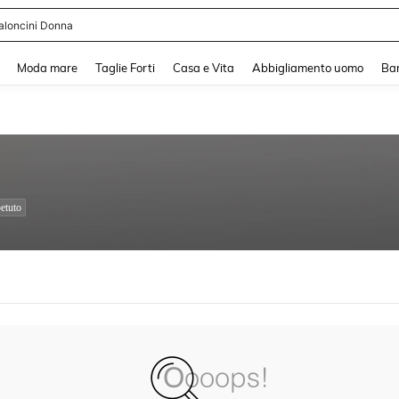
aloncini Donna
and down arrow keys to navigate search Recente ricerca and Cerca e Trova. Pres
Moda mare
Taglie Forti
Casa e Vita
Abbigliamento uomo
Ba
etuto