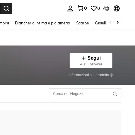
0
0
s Enter to select.
mbini
Biancheria intima e pigiameria
Scarpe
Gioielli E Accessori
Segui
431 Follower
Informazioni sul prodotto