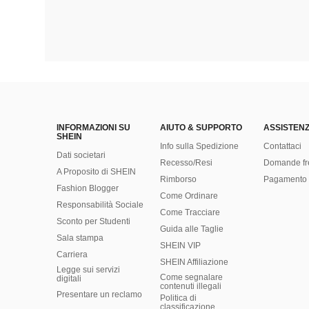
INFORMAZIONI SU
AIUTO & SUPPORTO
ASSISTENZ
SHEIN
Info sulla Spedizione
Contattaci
Dati societari
Recesso/Resi
Domande fr
A Proposito di SHEIN
Rimborso
Pagamento 
Fashion Blogger
Come Ordinare
Responsabilità Sociale
Come Tracciare
Sconto per Studenti
Guida alle Taglie
Sala stampa
SHEIN VIP
Carriera
SHEIN Affiliazione
Legge sui servizi
Come segnalare
digitali
contenuti illegali
Presentare un reclamo
Politica di
classificazione