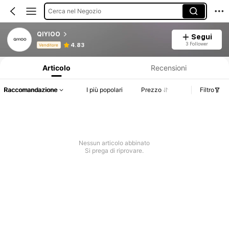
Cerca nel Negozio
QIYIOO
Segui
Informazioni sul prodotto: Comunicazione del prezzo, dettagli su vendite e disponibilità.
3 Follower
4.83
Venditore
Articolo
Recensioni
Raccomandazione
I più popolari
Prezzo
Filtro
Nessun articolo abbinato
Si prega di riprovare.