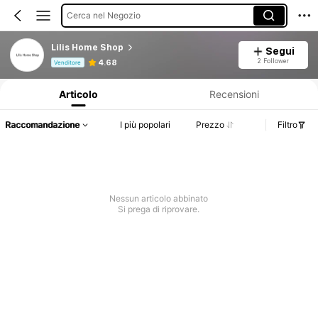
Cerca nel Negozio
Lilis Home Shop
Segui
Informazioni sul prodotto: Comunicazione del prezzo, dettagli su vendite e disponibilità.
2 Follower
4.68
Venditore
Articolo
Recensioni
Raccomandazione
I più popolari
Prezzo
Filtro
Nessun articolo abbinato
Si prega di riprovare.