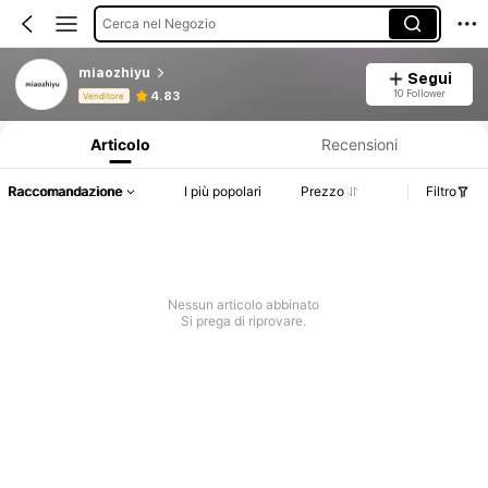
Cerca nel Negozio
miaozhiyu
Segui
Informazioni sul prodotto: Comunicazione del prezzo, dettagli su vendite e disponibilità.
10 Follower
4.83
Venditore
Articolo
Recensioni
Raccomandazione
I più popolari
Prezzo
Filtro
Nessun articolo abbinato
Si prega di riprovare.