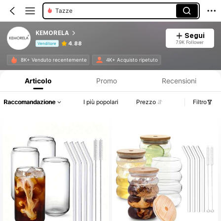
Tazze
Vassoi
KEMORELA
Segui
7.9K Follower
4.88
Venditore
Informazioni sul prodotto: Comunicazione del prezzo, dettagli su vendite e disponibilità.
8K+ Venduto recentemente
4K+ Acquisto ripetuto
Articolo
Promo
Recensioni
Raccomandazione
I più popolari
Prezzo
Filtro