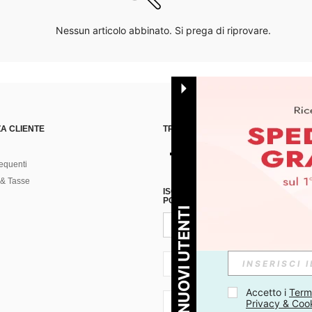
Nessun articolo abbinato. Si prega di riprovare.
A CLIENTE
TROVACI SU
equenti
& Tasse
ISCRIVITI ALLA NOSTRA NEWSLETT
POSSIBILE ANNULLARE LA SOTTOSC
PER I NUOVI UTENTI
IT + 39
Accetto i 
Termi
Privacy & Coo
IT + 39