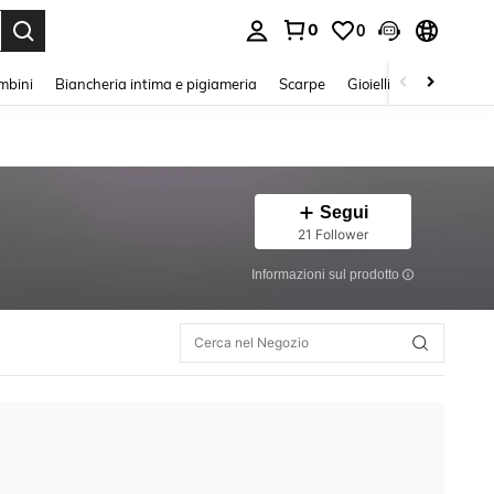
0
0
s Enter to select.
mbini
Biancheria intima e pigiameria
Scarpe
Gioielli E Accessori
Segui
21 Follower
Informazioni sul prodotto