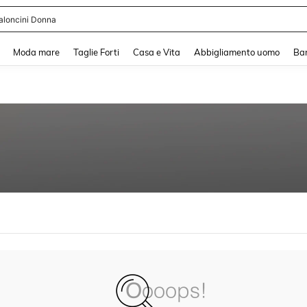
aloncini Donna
and down arrow keys to navigate search Recente ricerca and Cerca e Trova. Pres
Moda mare
Taglie Forti
Casa e Vita
Abbigliamento uomo
Ba