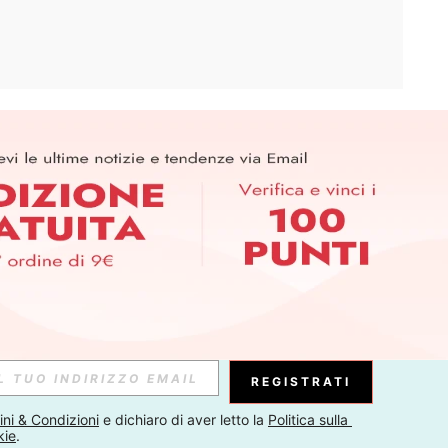
APP
ER PER SCOPRIRE LE ULTIME TENDENZE IN ANTEPRIMA! (È
RIZIONE IN QUALSIASI MOMENTO).
Iscriviti
Abbonati
REGISTRATI
ni & Condizioni
 e dichiaro di aver letto la 
Politica sulla 
kie
.
Iscriviti