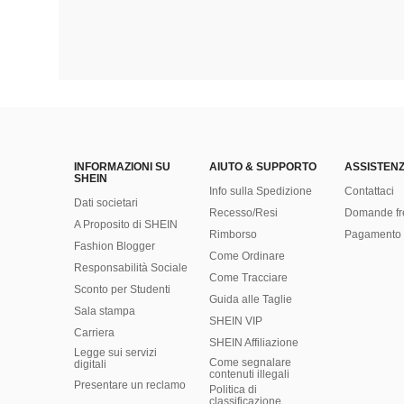
INFORMAZIONI SU
AIUTO & SUPPORTO
ASSISTENZ
SHEIN
Info sulla Spedizione
Contattaci
Dati societari
Recesso/Resi
Domande fr
A Proposito di SHEIN
Rimborso
Pagamento 
Fashion Blogger
Come Ordinare
Responsabilità Sociale
Come Tracciare
Sconto per Studenti
Guida alle Taglie
Sala stampa
SHEIN VIP
Carriera
SHEIN Affiliazione
Legge sui servizi
Come segnalare
digitali
contenuti illegali
Presentare un reclamo
Politica di
classificazione