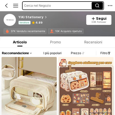
Cerca nel Negozio
YiKi Stationery
Segui
3.8K Follower
4.89
Venditore
Informazioni sul prodotto: Comunicazione del prezzo, dettagli su vendite e disponibilità.
37K Venduto recentemente
10K Acquisto ripetuto
Articolo
Promo
Recensioni
Raccomandazione
I più popolari
Prezzo
Filtro