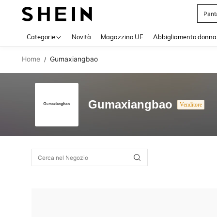
Pant
Use up 
Categorie
Novità
Magazzino UE
Abbigliamento donna
Home
Gumaxiangbao
/
Gumaxiangbao
Venditore