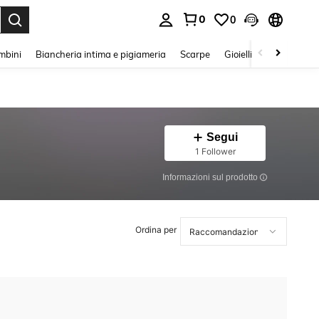
0
0
s Enter to select.
mbini
Biancheria intima e pigiameria
Scarpe
Gioielli E Accessori
Segui
1 Follower
Informazioni sul prodotto
Ordina per