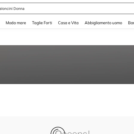
aloncini Donna
and down arrow keys to navigate search Recente ricerca and Cerca e Trova. Pres
Moda mare
Taglie Forti
Casa e Vita
Abbigliamento uomo
Ba