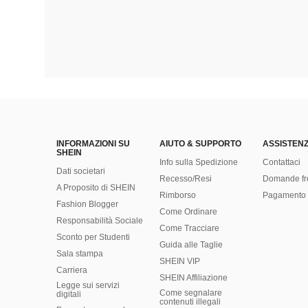
INFORMAZIONI SU
AIUTO & SUPPORTO
ASSISTENZ
SHEIN
Info sulla Spedizione
Contattaci
Dati societari
Recesso/Resi
Domande fr
A Proposito di SHEIN
Rimborso
Pagamento 
Fashion Blogger
Come Ordinare
Responsabilità Sociale
Come Tracciare
Sconto per Studenti
Guida alle Taglie
Sala stampa
SHEIN VIP
Carriera
SHEIN Affiliazione
Legge sui servizi
Come segnalare
digitali
contenuti illegali