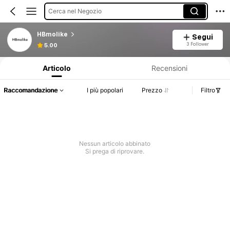
Cerca nel Negozio
HBmolike
Segui
Informazioni sul prodotto: Comunicazione del prezzo, dettagli su vendite e disponibilità.
3 Follower
5.00
Articolo
Recensioni
Raccomandazione
I più popolari
Prezzo
Filtro
Nessun articolo abbinato
Si prega di riprovare.