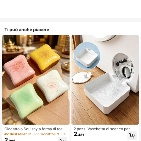
Ti può anche piacere
Giocattolo Squishy a forma di toast
2 pezzi Vaschetta di scarico per lav
2
extra large, super morbido, giocattol
atrice, Tappetino di protezione imp
#2 Bestseller
in TPR Giocattoli divertenti e novità per adolesce
.48€
o antistress a forma di toast al burr
ermeabile per pavimento della lava
2
.98€