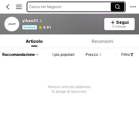
Cerca nel Negozio
yihao01
Segui
Informazioni sul prodotto: Comunicazione del prezzo, dettagli su vendite e disponibilità.
9 Follower
4.91
Venditore
Articolo
Recensioni
Raccomandazione
I più popolari
Prezzo
Filtro
Nessun articolo abbinato
Si prega di riprovare.