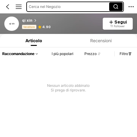
Cerca nel Negozio
qi xin
Segui
Informazioni sul prodotto: Comunicazione del prezzo, dettagli su vendite e disponibilità.
11 Follower
4.90
Venditore
Articolo
Recensioni
Raccomandazione
I più popolari
Prezzo
Filtro
Nessun articolo abbinato
Si prega di riprovare.