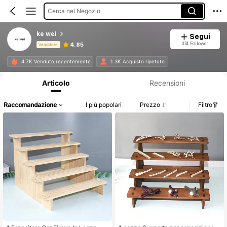
Cerca nel Negozio
ke wei
Segui
374 Follower
4.85
Venditore
Informazioni sul prodotto: Comunicazione del prezzo, dettagli su vendite e disponibilità.
4.7K Venduto recentemente
1.3K Acquisto ripetuto
Articolo
Recensioni
Raccomandazione
I più popolari
Prezzo
Filtro