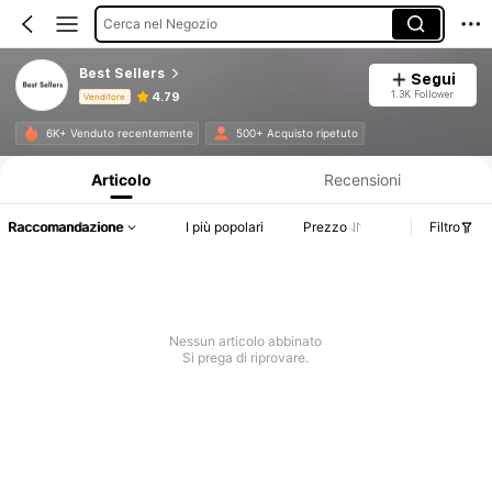
Cerca nel Negozio
Best Sellers
Segui
1.3K Follower
4.79
Venditore
Informazioni sul prodotto: Comunicazione del prezzo, dettagli su vendite e disponibilità.
6K+ Venduto recentemente
500+ Acquisto ripetuto
Articolo
Recensioni
Raccomandazione
I più popolari
Prezzo
Filtro
Nessun articolo abbinato
Si prega di riprovare.