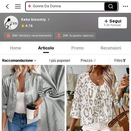
Giacche Leggere Da Donna
Tops Da Donna
Keke bloomly
Segui
Giacche Leggere Taglie Forti
5.4K Follower
4.76
Informazioni sul prodotto: Comunicazione del prezzo, dettagli su vendite e disponibilità.
84K Venduto recentemente
26K Acquisto ripetuto
Home
Articolo
Promo
Recensioni
Raccomandazione
I più popolari
Prezzo
Filtro