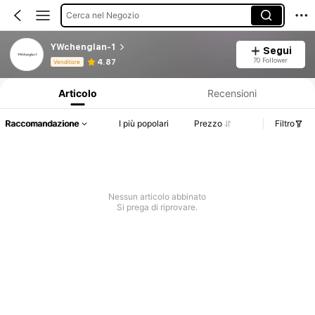
Cerca nel Negozio
YWchenglan-1
Segui
Informazioni sul prodotto: Comunicazione del prezzo, dettagli su vendite e disponibilità.
70 Follower
4.87
Venditore
Articolo
Recensioni
Raccomandazione
I più popolari
Prezzo
Filtro
Nessun articolo abbinato
Si prega di riprovare.