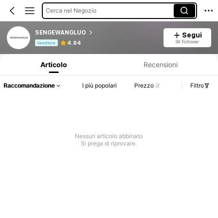
Cerca nel Negozio
SENGEWANGLUO
Segui
Informazioni sul prodotto: Comunicazione del prezzo, dettagli su vendite e disponibilità.
34 Follower
4.84
Venditore
Articolo
Recensioni
Raccomandazione
I più popolari
Prezzo
Filtro
Nessun articolo abbinato
Si prega di riprovare.