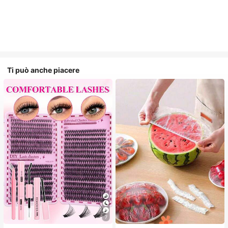
Ti può anche piacere
7