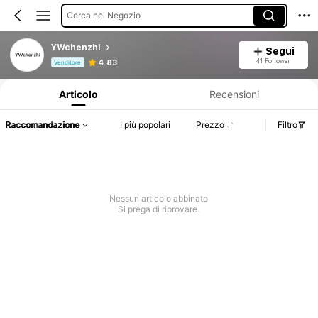
Cerca nel Negozio
YWchenzhi
Segui
Informazioni sul prodotto: Comunicazione del prezzo, dettagli su vendite e disponibilità.
41 Follower
4.83
Venditore
Articolo
Recensioni
Raccomandazione
I più popolari
Prezzo
Filtro
Nessun articolo abbinato
Si prega di riprovare.