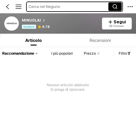
Cerca nel Negozio
MINUOLAI
Segui
Informazioni sul prodotto: Comunicazione del prezzo, dettagli su vendite e disponibilità.
99 Follower
4.78
Venditore
Articolo
Recensioni
Raccomandazione
I più popolari
Prezzo
Filtro
Nessun articolo abbinato
Si prega di riprovare.