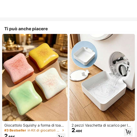
Ti può anche piacere
Giocattolo Squishy a forma di toast
2 pezzi Vaschetta di scarico per lav
2
extra large, super morbido, giocattol
atrice, Tappetino di protezione imp
#3 Bestseller
in Kit di giocattoli da viaggio Giocattoli da spre
.48€
o antistress a forma di toast al burr
ermeabile per pavimento della lava
2
.98€