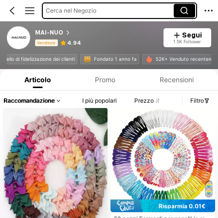
Cerca nel Negozio
MAI-NUO
Segui
1.5K Follower
4.94
Venditore
Informazioni sul prodotto: Comunicazione del prezzo, dettagli su vendite e disponibilità.
o livello di fidelizzazione dei clienti
Fondato 1 anno fa
52K+ Venduto recentem
Articolo
Promo
Recensioni
Raccomandazione
I più popolari
Prezzo
Filtro
Risparmia 0.01€