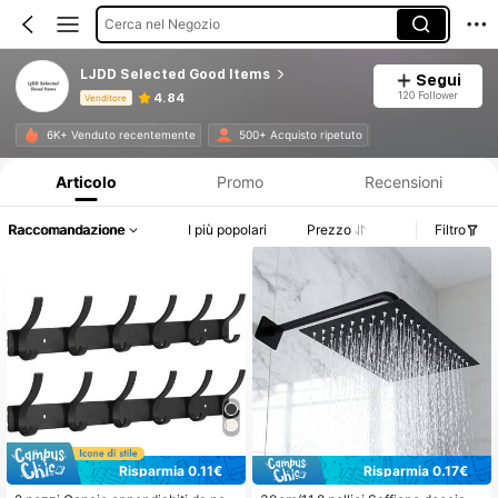
Cerca nel Negozio
LJDD Selected Good Items
Segui
120 Follower
4.84
Venditore
Informazioni sul prodotto: Comunicazione del prezzo, dettagli su vendite e disponibilità.
6K+ Venduto recentemente
500+ Acquisto ripetuto
Articolo
Promo
Recensioni
Raccomandazione
I più popolari
Prezzo
Filtro
Risparmia 0.11€
Risparmia 0.17€