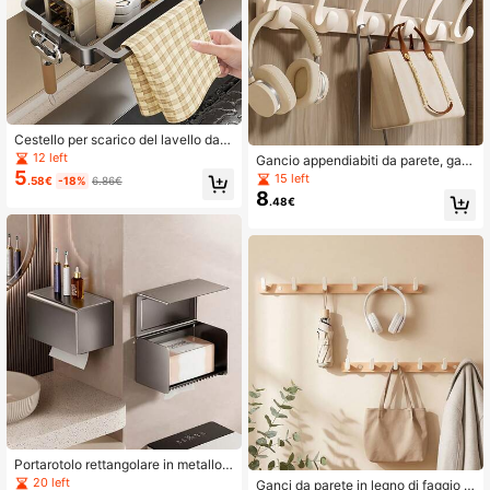
Cestello per scarico del lavello da c
ucina in ABS, portaspugna, rastrelli
12 left
Gancio appendiabiti da parete, gan
era organizzativa per lavello con ga
5
ci portaoggetti robusti per armadio, i
15 left
.58€
-18%
6.86€
nci
ngresso, bagno, camera da letto
8
.48€
Portarotolo rettangolare in metallo e
alluminio per il bagno, porta rotolo d
20 left
Ganci da parete in legno di faggio m