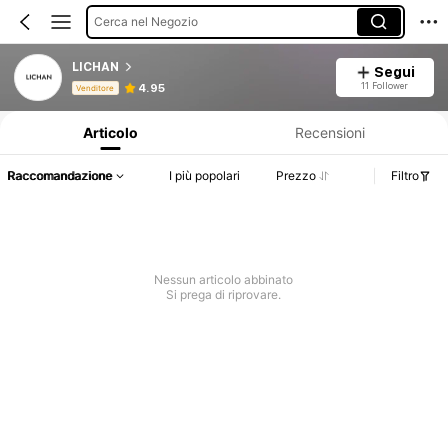
Cerca nel Negozio
LICHAN
Segui
Informazioni sul prodotto: Comunicazione del prezzo, dettagli su vendite e disponibilità.
11 Follower
4.95
Venditore
Articolo
Recensioni
Raccomandazione
I più popolari
Prezzo
Filtro
Nessun articolo abbinato
Si prega di riprovare.