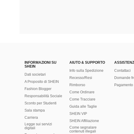
INFORMAZIONI SU
AIUTO & SUPPORTO
ASSISTENZ
SHEIN
Info sulla Spedizione
Contattaci
Dati societari
Recesso/Resi
Domande fr
A Proposito di SHEIN
Rimborso
Pagamento 
Fashion Blogger
Come Ordinare
Responsabilità Sociale
Come Tracciare
Sconto per Studenti
Guida alle Taglie
Sala stampa
SHEIN VIP
Carriera
SHEIN Affiliazione
Legge sui servizi
Come segnalare
digitali
contenuti illegali