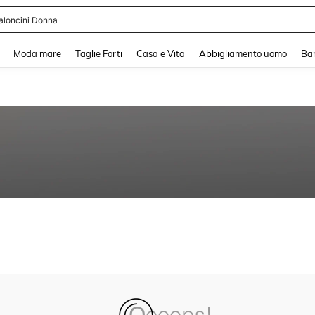
aloncini Donna
and down arrow keys to navigate search Recente ricerca and Cerca e Trova. Pres
Moda mare
Taglie Forti
Casa e Vita
Abbigliamento uomo
Ba