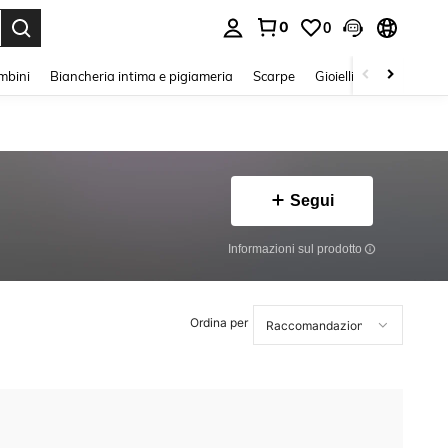
0
0
s Enter to select.
mbini
Biancheria intima e pigiameria
Scarpe
Gioielli E Accessori
Segui
Informazioni sul prodotto
Ordina per