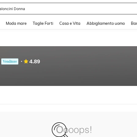
aloncini Donna
and down arrow keys to navigate search Recente ricerca and Cerca e Trova. Pres
Moda mare
Taglie Forti
Casa e Vita
Abbigliamento uomo
Ba
4.89
Venditore