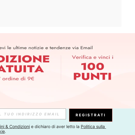
APP
ER PER SCOPRIRE LE ULTIME TENDENZE IN ANTEPRIMA! (È
RIZIONE IN QUALSIASI MOMENTO).
Iscriviti
Abbonati
REGISTRATI
ni & Condizioni
 e dichiaro di aver letto la 
Politica sulla 
kie
.
Iscriviti