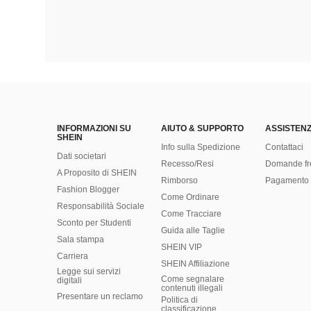
INFORMAZIONI SU
AIUTO & SUPPORTO
ASSISTENZ
SHEIN
Info sulla Spedizione
Contattaci
Dati societari
Recesso/Resi
Domande fr
A Proposito di SHEIN
Rimborso
Pagamento 
Fashion Blogger
Come Ordinare
Responsabilità Sociale
Come Tracciare
Sconto per Studenti
Guida alle Taglie
Sala stampa
SHEIN VIP
Carriera
SHEIN Affiliazione
Legge sui servizi
Come segnalare
digitali
contenuti illegali
Presentare un reclamo
Politica di
classificazione