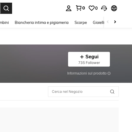
0
0
s Enter to select.
mbini
Biancheria intima e pigiameria
Scarpe
Gioielli E Accessori
Segui
735 Follower
Informazioni sul prodotto