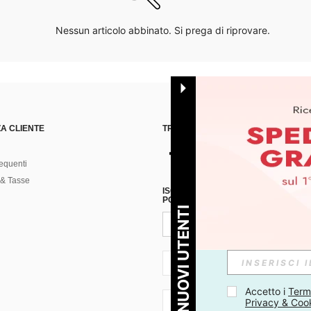
Nessun articolo abbinato. Si prega di riprovare.
A CLIENTE
TROVACI SU
equenti
& Tasse
ISCRIVITI ALLA NOSTRA NEWSLETT
POSSIBILE ANNULLARE LA SOTTOSC
PER I NUOVI UTENTI
IT + 39
Accetto i 
Termi
Privacy & Coo
IT + 39