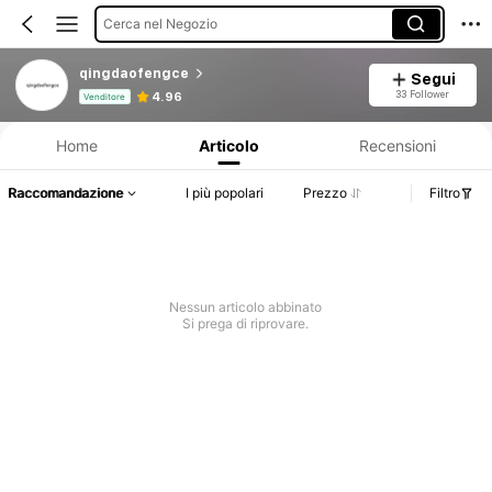
Cerca nel Negozio
qingdaofengce
Segui
Informazioni sul prodotto: Comunicazione del prezzo, dettagli su vendite e disponibilità.
33 Follower
4.96
Venditore
Home
Articolo
Recensioni
Raccomandazione
I più popolari
Prezzo
Filtro
Nessun articolo abbinato
Si prega di riprovare.