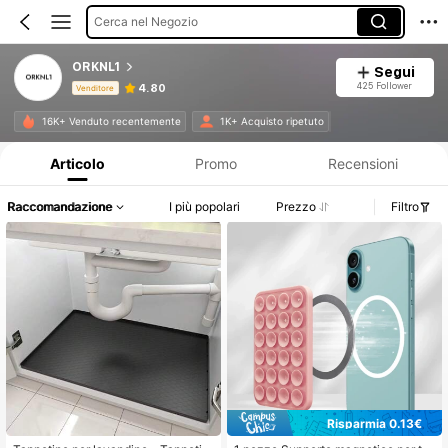
Cerca nel Negozio
ORKNL1
Segui
425 Follower
4.80
Venditore
Informazioni sul prodotto: Comunicazione del prezzo, dettagli su vendite e disponibilità.
16K+ Venduto recentemente
1K+ Acquisto ripetuto
Articolo
Promo
Recensioni
Raccomandazione
I più popolari
Prezzo
Filtro
Risparmia 0.13€