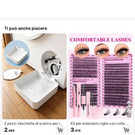
Ti può anche piacere
7
2 pezzi Vaschetta di scarico per lav
Kit per extension ciglia con colla a
atrice, Tappetino di protezione imp
doppia estremità/640 ciuffi di ciglia
2
3
.48€
.41€
ermeabile per pavimento della lava
finte in visone sintetico fai-da-te, ri