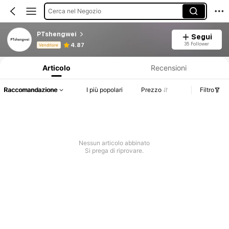
Cerca nel Negozio
PTshengwei
Segui
Informazioni sul prodotto: Comunicazione del prezzo, dettagli su vendite e disponibilità.
35 Follower
4.87
Venditore
Articolo
Recensioni
Raccomandazione
I più popolari
Prezzo
Filtro
Nessun articolo abbinato
Si prega di riprovare.