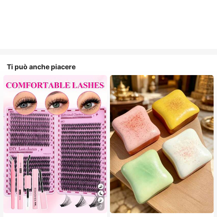
Ti può anche piacere
7