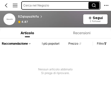
Cerca nel Negozio
SZqiuyuzhifu
Segui
Informazioni sul prodotto: Comunicazione del prezzo, dettagli su vendite e disponibilità.
2 Follower
4.87
Articolo
Recensioni
Raccomandazione
I più popolari
Prezzo
Filtro
Nessun articolo abbinato
Si prega di riprovare.