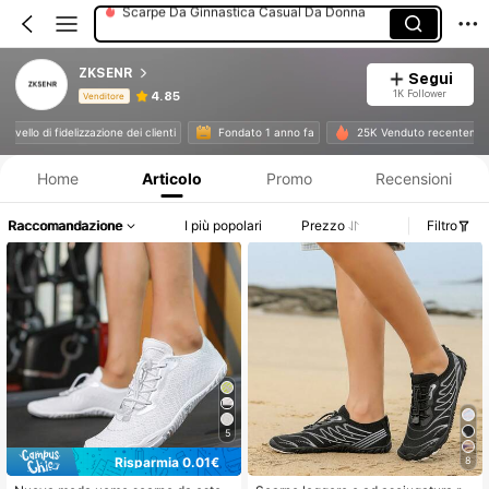
Scarpe Da Corsa Professionali Da Donna
ZKSENR
Segui
1K Follower
4.85
Venditore
Informazioni sul prodotto: Comunicazione del prezzo, dettagli su vendite e disponibilità.
lto livello di fidelizzazione dei clienti
Fondato 1 anno fa
25K Venduto recentem
Home
Articolo
Promo
Recensioni
Raccomandazione
I più popolari
Prezzo
Filtro
5
Risparmia 0.01€
8